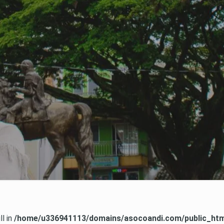
ll in
/home/u336941113/domains/asocoandi.com/public_html