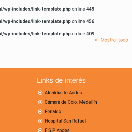
/wp-includes/link-template.php
on line
445
/wp-includes/link-template.php
on line
456
/wp-includes/link-template.php
on line
409
Mostrar todo
Links de interés
Alcaldía de Andes
Cámara de Ccio. Medellín
Fenalco
Hospital San Rafael
E.S.P Andes