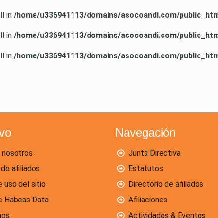
ll in
/home/u336941113/domains/asocoandi.com/public_html
ll in
/home/u336941113/domains/asocoandi.com/public_html
ll in
/home/u336941113/domains/asocoandi.com/public_html
ivo
Navegación
 nosotros
Junta Directiva
 de afiliados
Estatutos
e uso del sitio
Directorio de afiliados
de Habeas Data
Afiliaciones
nos
Actividades & Eventos