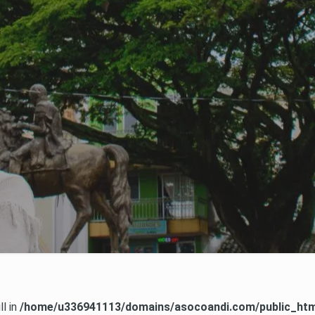
ll in
/home/u336941113/domains/asocoandi.com/public_html