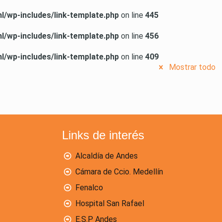
/wp-includes/link-template.php
on line
445
/wp-includes/link-template.php
on line
456
/wp-includes/link-template.php
on line
409
Mostrar todo
Links de interés
Alcaldía de Andes
Cámara de Ccio. Medellín
Fenalco
Hospital San Rafael
E.S.P Andes