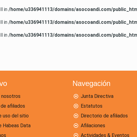
ll in
/home/u336941113/domains/asocoandi.com/public_html
ll in
/home/u336941113/domains/asocoandi.com/public_html
ll in
/home/u336941113/domains/asocoandi.com/public_html
ivo
Navegación
 nosotros
Junta Directiva
 de afiliados
Estatutos
e uso del sitio
Directorio de afiliados
de Habeas Data
Afiliaciones
nos
Actividades & Eventos