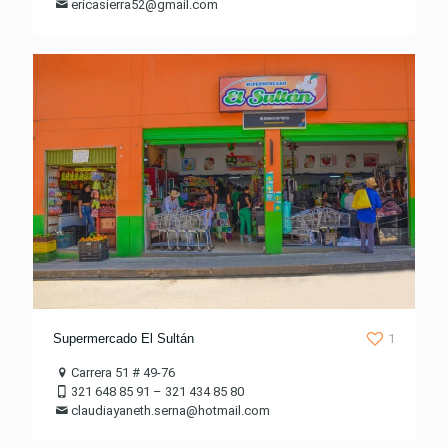
ericasierra52@gmail.com
Supermercado El Sultán
1
Carrera 51 # 49-76
321 648 85 91 – 321 434 85 80
claudiayaneth.serna@hotmail.com