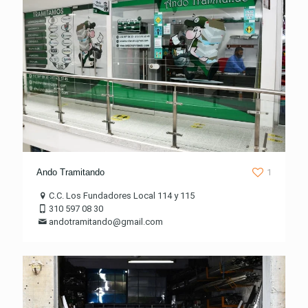
Ando Tramitando
1
C.C. Los Fundadores Local 114 y 115
310 597 08 30
andotramitando@gmail.com