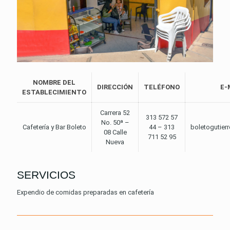
NOMBRE DEL
DIRECCIÓN
TELÉFONO
E-
ESTABLECIMIENTO
Carrera 52
313 572 57
No. 50ª –
Cafetería y Bar Boleto
44 – 313
boletogutie
08 Calle
711 52 95
Nueva
SERVICIOS
Expendio de comidas preparadas en cafetería