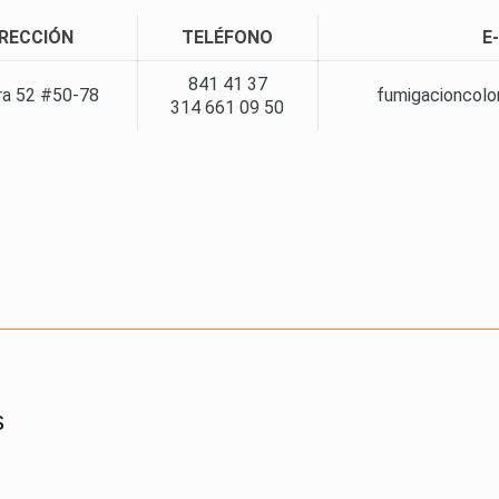
IRECCIÓN
TELÉFONO
E
841 41 37
ra 52 #50-78
fumigacioncol
314 661 09 50
s